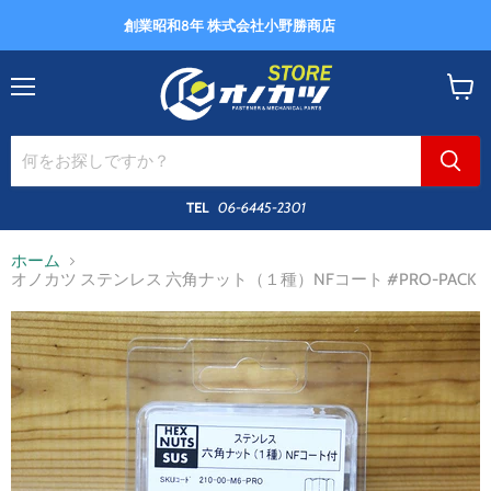
創業昭和8年 株式会社小野勝商店
メ
カ
ニ
ー
ュ
ト
ー
を
見
る
TEL
06-6445-2301
ホーム
オノカツ ステンレス 六角ナット（１種）NFコート #PRO-PACK