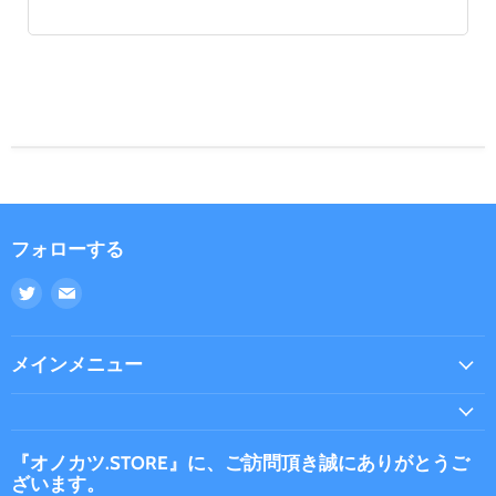
フォローする
Twitter
E
で
メ
見
ー
つ
ル
メインメニュー
け
で
て
見
く
つ
だ
け
『オノカツ.STORE』に、ご訪問頂き誠にありがとうご
ざいます。
さ
て