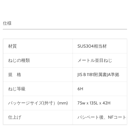
仕様
材質
SUS304相当材
ねじの種類
メートル並目ねじ
規 格
JIS B 1181附属書JA準拠
ねじ等級
6H
パッケージサイズ(外寸）(mm)
75wｘ135Lｘ42H
仕上げ
パシペート後、NFコート