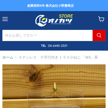
創業昭和8年 株式会社小野勝商店
メ
カ
ニ
ー
ュ
ト
ー
を
見
る
TEL
06-6445-2301
ホーム
ステンレス 十字穴付き トラス小ねじ 「Ｍ5」系