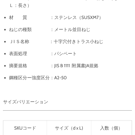
Ｌ：長さ）
材 質 ：ステンレス（SUSXM7）
ねじの種類 ：メートル並目ねじ
ＪI Ｓ名称 ：十字穴付きトラス小ねじ
表面処理 ：パシペート
摘要規格 ：JIS B 1111 附属書JA規拠
鋼種区分ー強度区分
：A2-50
サイズバリエーション
SKUコード
サイズ（d x L)
入数（個）