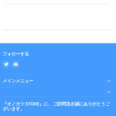
フォローする
Twitter
E
で
メ
見
ー
つ
ル
メインメニュー
け
で
て
見
く
つ
だ
け
『オノカツ.STORE』に、ご訪問頂き誠にありがとうご
ざいます。
さ
て
い
く