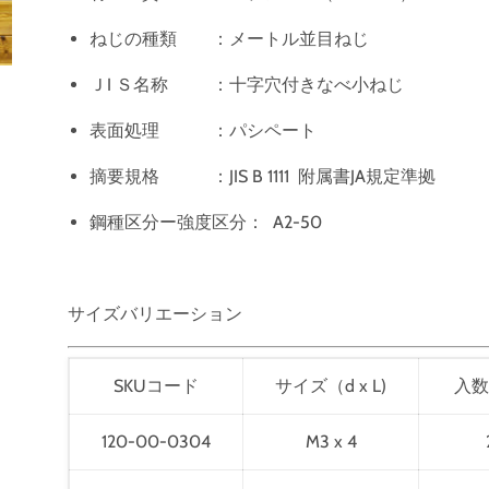
ねじの種類 ：メートル並目ねじ
ＪI Ｓ名称 ：十字穴付きなべ小ねじ
表面処理 ：パシペート
摘要規格 ：JIS B 1111 附属書JA規定準拠
鋼種区分ー強度区分
： A2-50
サイズバリエーション
SKUコード
サイズ（d x L)
入数
120-00-0304
M3 x 4