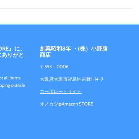
ORE』に、
創業昭和8年 ・(株）小野勝
にありがと
商店
。
〒553－0006
t all items
大阪府大阪市福島区吉野1-14-9
ipping outside
コーポレートサイト
n. )
オノカツ@Amazon STORE