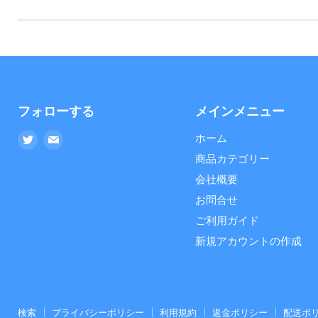
フォローする
メインメニュー
Twitter
E
ホーム
で
メ
商品カテゴリー
見
ー
会社概要
つ
ル
お問合せ
け
で
ご利用ガイド
て
見
く
つ
新規アカウントの作成
だ
け
さ
て
い
く
だ
検索
プライバシーポリシー
利用規約
返金ポリシー
配送ポ