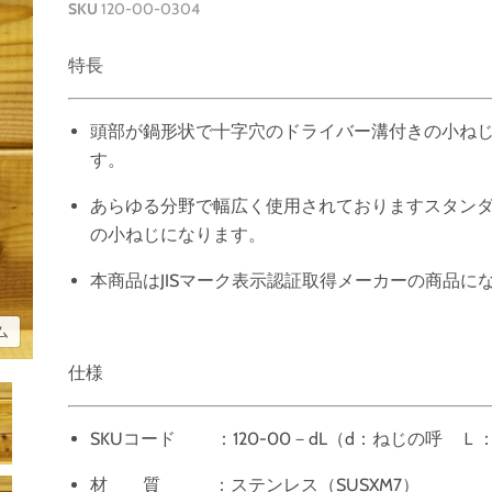
SKU
120-00-0304
特長
頭部が鍋形状で十字穴のドライバー溝付きの小ね
す。
あらゆる分野で幅広く使用されておりますスタン
の小ねじになります。
本商品はJISマーク表示認証取得メーカーの商品に
ム
仕様
SKUコード ：120-00－dL（d：ねじの呼 Ｌ
材 質 ：ステンレス（SUSXM7）