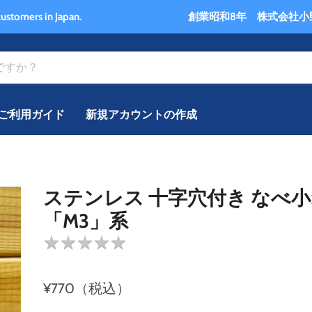
ships to customers in Japan. 創業昭和8年 株式会社小野勝
ご利用ガイド
新規アカウントの作成
ステンレス 十字穴付き なべ
「M3」系
★
★
★
★
★
★
★
★
★
★
¥770（税込）