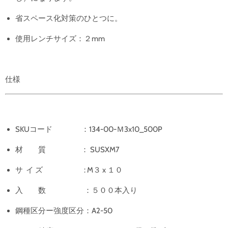
省スペース化対策のひとつに。
使用レンチサイズ：２mm
仕様
SKUコード ：134-00-Ｍ3x10_500P
材 質 ： SUSXM7
サ イ ズ : M３ x １０
入 数 ：５００本入り
鋼種区分ー強度区分
：A2-50