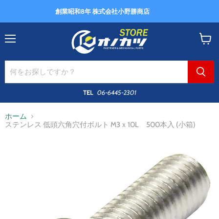
創業昭和8年 株式会社小野勝商店
メ
カ
ニ
ー
ュ
ト
ー
を
見
る
TEL
06-6445-2301
ホーム
ステンレス 低頭六角穴付ボルト M3ｘ10L 500本入 (小箱)