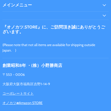
つ
ル
メインメニュー
け
で
て
見
く
つ
だ
け
『オノカツ.STORE』に、ご訪問頂き誠にありがとうご
ざいます。
さ
て
い
く
だ
(Please note that not all items are available for shipping outside
さ
Japan. )
い
創業昭和8年 ・(株）小野勝商店
〒553－0006
大阪府大阪市福島区吉野1-14-9
コーポレートサイト
オノカツ@Amazon STORE