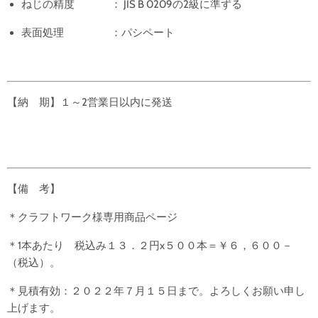
ねじの精度 ： JIS B 0209の2級に準ずる
表面処理 ：パシペート
【納 期】１～2
営業日以内に発送
【備 考】
＊クラフトワーク様専用商品ページ
＊1本あたり 税込み１３．２円x５００本＝￥６，６００－
（税込）。
＊見積有効：２０２２年７月１５日まで。よろしくお願い申し
上げます。