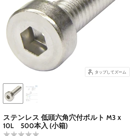
タップしてズーム
ステンレス 低頭六角穴付ボルト M3ｘ
10L 500本入 (小箱)
★
★
★
★
★
★
★
★
★
★