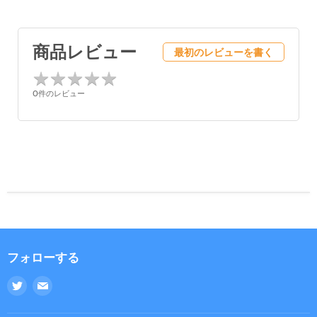
商品レビュー
最初のレビューを書く
★
★
★
★
★
★
★
★
★
★
0件のレビュー
フォローする
Twitter
E
で
メ
見
ー